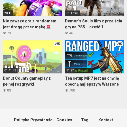
20:11
01:17:49
Nie zawsze gra z randomem
Demon’s Souls film z przejścia
jest drogą przez mękę
gry na PS5 – część 1
73
461
HD
HD
01:41:43
11:27
Donut County gameplay z
Ten setup MP7 jest na chwilę
pełnej rozgrywki
obecną najlepszy w Warzone
83
700
Polityka Prywatności i Cookies
Tagi
Kontakt