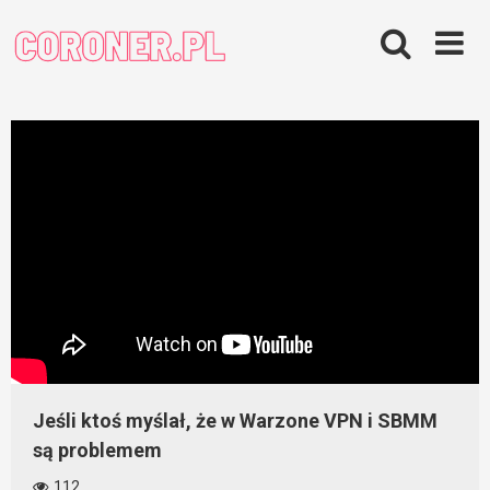
Skip
to
content
Jeśli ktoś myślał, że w Warzone VPN i SBMM
są problemem
112