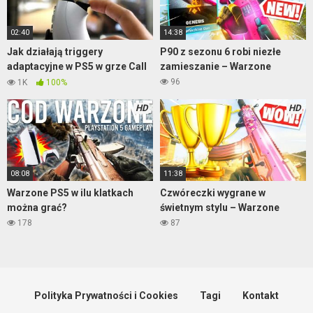
02:40
14:38
Jak działają triggery
P90 z sezonu 6 robi niezłe
adaptacyjne w PS5 w grze Call
zamieszanie – Warzone
of Duty BO: Cold War!
96
1K
100%
HD
HD
08:08
11:38
Warzone PS5 w ilu klatkach
Czwóreczki wygrane w
można grać?
świetnym stylu – Warzone
178
87
Polityka Prywatności i Cookies
Tagi
Kontakt