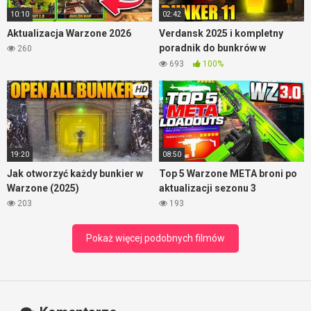
10:10
02:42
Aktualizacja Warzone 2026
Verdansk 2025 i kompletny
poradnik do bunkrów w
260
Warzone
693
100%
HD
19:20
08:50
Jak otworzyć każdy bunkier w
Top 5 Warzone META broni po
Warzone (2025)
aktualizacji sezonu 3
203
193
Pokaż więcej podobnych filmów