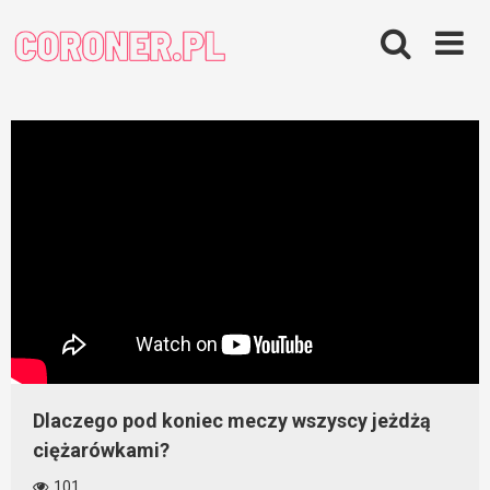
Skip
to
content
Dlaczego pod koniec meczy wszyscy jeżdżą
ciężarówkami?
101