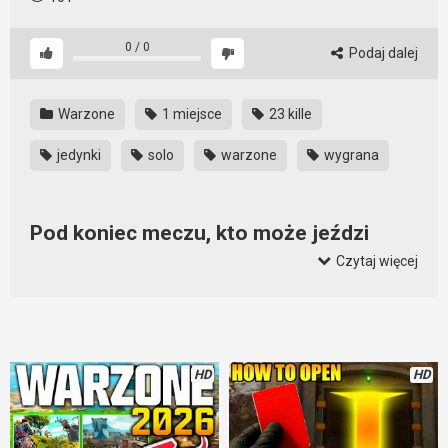
0
/
0
Podaj dalej
Warzone
1 miejsce
23 kille
jedynki
solo
warzone
wygrana
Pod koniec meczu, kto może jeździ
ciężarówkami, dlaczego?
Czytaj więcej
To proste. Dzięki temu, że mamy ciężarówkę, mamy widok z 3
osoby i więcej widzimy. Wcześniej można zauważyć
przeciwnika i na dodatek jest się trudniejszym do zabicia.
Dobra strategia, ale czasem bardzo denerwująca. Trzeba się
HD
HD
nauczyć albo grać ciężarówkami, albo skutecznie je
zwalczać. Macie jakieś sposoby na graczy, którzy grają nimi
pod koniec rozgrywki?