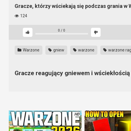
Gracze, którzy wściekają się podczas grania w
124
0
/
0
Warzone
gniew
warzone
warzone ra
Gracze reagujący gniewem i wściekłości
Niektórzy gracze mają chyba słabą psychikę. Wiadomo, że Wa
Rozwalanie klawiatury, niszczenie pada, kopanie w biurko, łaman
bo na głowę to już za późno.
HD