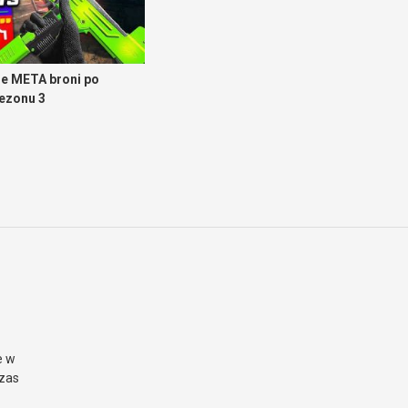
e META broni po
sezonu 3
e w
czas