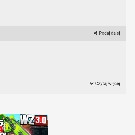
Podaj dalej
Czytaj więcej
ale czy to wystarczający powód aby wyżywać się na sprzęcie?
ę wkurzają. Niektórzy z tych graczy powinni się leczyć. Na nogi,