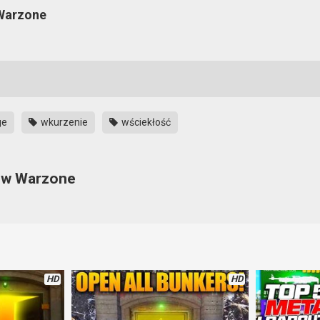
 Warzone
ge
wkurzenie
wściekłość
ą w Warzone
rzone potrafi być irytujące i potrafi doprowadzić do wściekłości, 
ie słuchawek, krzyki, płacz i rozpacz. W sumie fajnie popatrzeć jak si
HD
HD