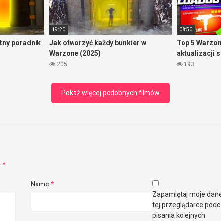
19:20
08:50
tny poradnik
Jak otworzyć każdy bunkier w
Top 5 Warzon
Warzone (2025)
aktualizacji 
205
193
Pokaż więcej podobnych filmów
e
*
Name
*
Zapamiętaj moje dan
tej przeglądarce pod
pisania kolejnych