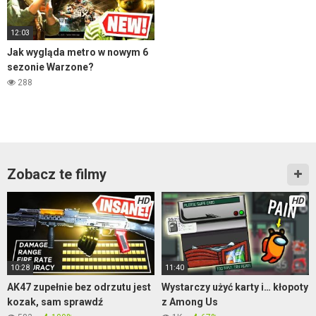
12:03
Jak wygląda metro w nowym 6
sezonie Warzone?
288
Zobacz te filmy
HD
HD
10:28
11:40
AK47 zupełnie bez odrzutu jest
Wystarczy użyć karty i… kłopoty
kozak, sam sprawdź
z Among Us