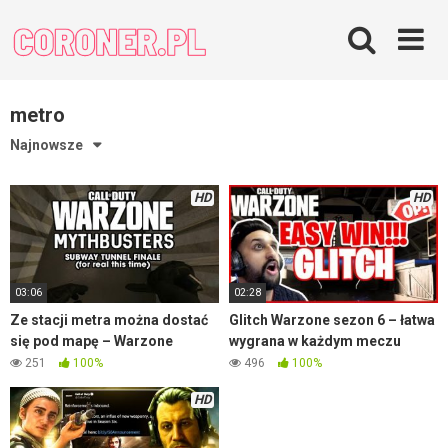
Skip
to
content
metro
Najnowsze
HD
HD
03:06
02:28
Ze stacji metra można dostać
Glitch Warzone sezon 6 – łatwa
się pod mapę – Warzone
wygrana w każdym meczu
251
100%
496
100%
HD