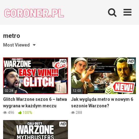
Skip
to
content
metro
Most Viewed
HD
HD
02:28
12:03
Glitch Warzone sezon 6 – łatwa
Jak wygląda metro w nowym 6
wygrana w każdym meczu
sezonie Warzone?
496
100%
288
HD