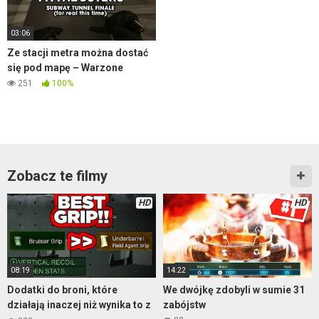
03:06
Ze stacji metra można dostać
się pod mapę – Warzone
251
100%
Zobacz te filmy
HD
HD
08:19
14:22
Dodatki do broni, które
We dwójkę zdobyli w sumie 31
działają inaczej niż wynika to z
zabójstw