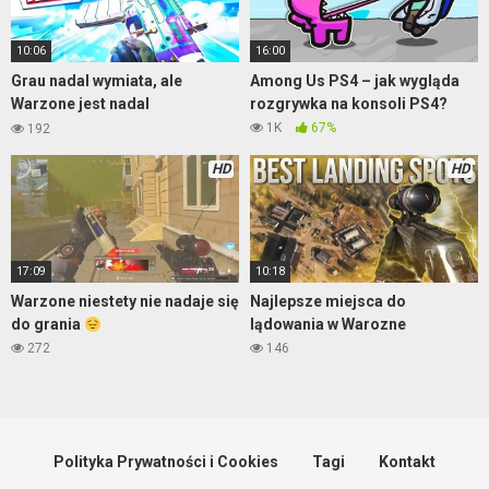
10:06
16:00
Grau nadal wymiata, ale
Among Us PS4 – jak wygląda
Warzone jest nadal
rozgrywka na konsoli PS4?
nieprzewidywalna
1K
67%
192
HD
HD
17:09
10:18
Warzone niestety nie nadaje się
Najlepsze miejsca do
do grania
lądowania w Warozne
272
146
Polityka Prywatności i Cookies
Tagi
Kontakt