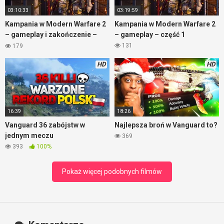
03:10:33
03:19:59
Kampania w Modern Warfare 2
Kampania w Modern Warfare 2
– gameplay i zakończenie –
– gameplay – część 1
część 2
131
179
HD
HD
16:39
18:26
Vanguard 36 zabójstw w
Najlepsza broń w Vanguard to?
jednym meczu
369
393
100%
Pokaż więcej podobnych filmów