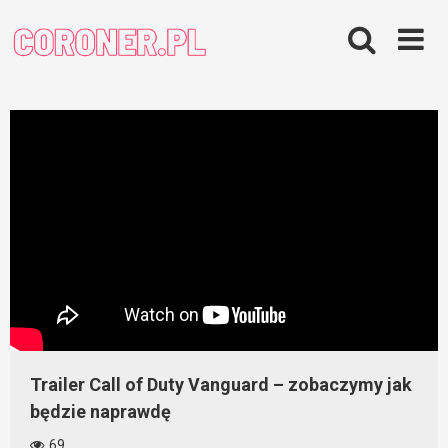
Skip
to
content
Trailer Call of Duty Vanguard – zobaczymy jak
będzie naprawdę
69