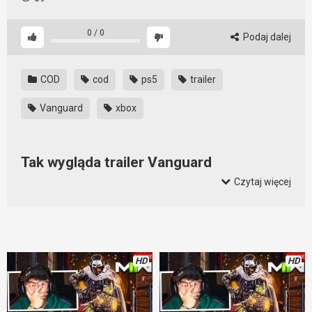
0
/
0
Podaj dalej
COD
cod
ps5
trailer
Vanguard
xbox
Tak wygląda trailer Vanguard
Czytaj więcej
Trailer całkiem porządny. Nie ma się nad czym specjalnie
zachwycać. Zobaczymy jak gra będzie wyglądała w
rzeczywistości. Trailer trailerem, ale rzeczywistość może
wyglądać inaczej. Lepiej, gorzej… inaczej. Na razie mamy
trailer a już niedługo pewnie się przekonamy,
HD
HD