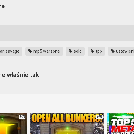
ne
an savage
mp5 warzone
solo
tpp
ustawien
e właśnie tak
t ona bardziej wytrzymała od innych pojazdów, to jeszcze można przy 
 zobaczyć czy na piętrze budynku ktoś się nie chowa, czy za rogiem 
ika. Ciekawa strategia, do wykorzystania.
HD
HD