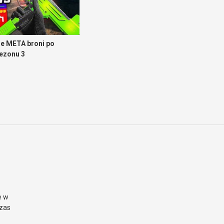
e META broni po
sezonu 3
e w
czas