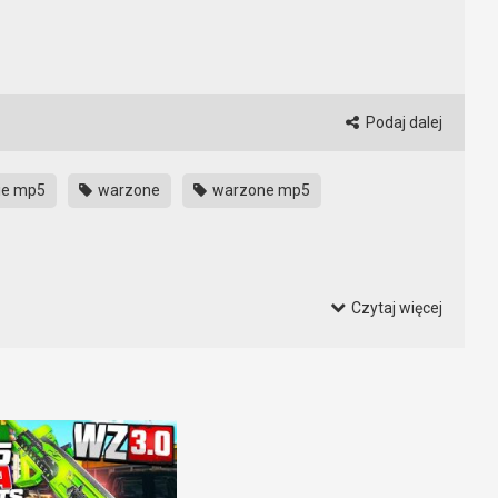
Podaj dalej
ie mp5
warzone
warzone mp5
Czytaj więcej
jej pomocy zyskać przewagę. Prowadząc ciężarówkę mamy dostęp
budynku kogoś nie ma. Można też po dachu ciężarówki wskoczyć