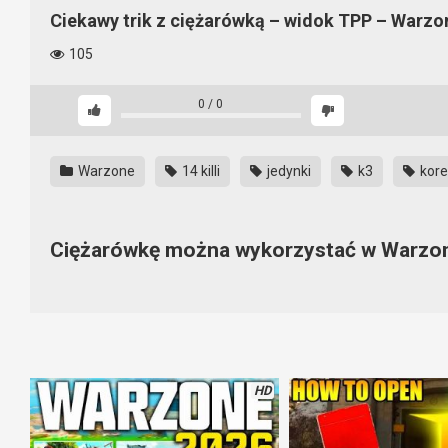
Ciekawy trik z ciężarówką – widok TPP – Warzo
105
0
/
0
Warzone
14 killi
jedynki
k3
kore
Ciężarówkę można wykorzystać w Warzon
Warto też podpatrzeć na trik z ciężarówką. Nie dość, że jes
do widoku TPP i dzięki temu, możemy zobaczyć więcej. Możemy
na piętro i zaskoczyć niczego niespodziewającego się przeciwn
HD