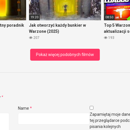
19:20
08:50
tny poradnik
Jak otworzyć każdy bunkier w
Top 5 Warzon
Warzone (2025)
aktualizacji 
207
193
Pokaż więcej podobnych filmów
e
*
Name
*
Zapamiętaj moje dan
tej przeglądarce pod
pisania kolejnych