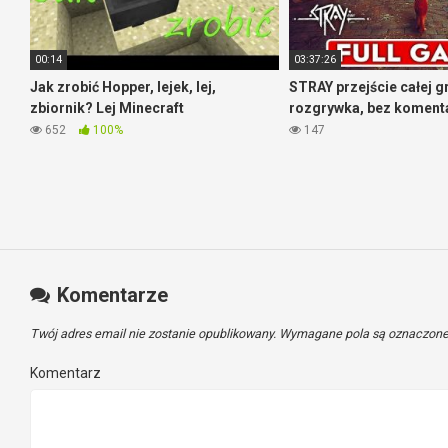
00:14
03:37:26
Jak zrobić Hopper, lejek, lej,
STRAY przejście całej g
zbiornik? Lej Minecraft
rozgrywka, bez koment
652
100%
147
Komentarze
Twój adres email nie zostanie opublikowany.
Wymagane pola są oznaczon
Komentarz