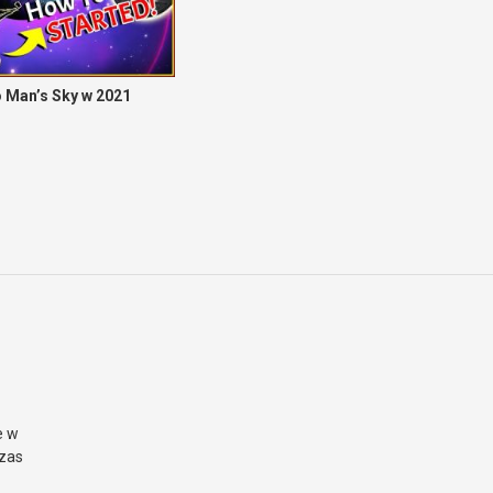
o Man’s Sky w 2021
e w
czas