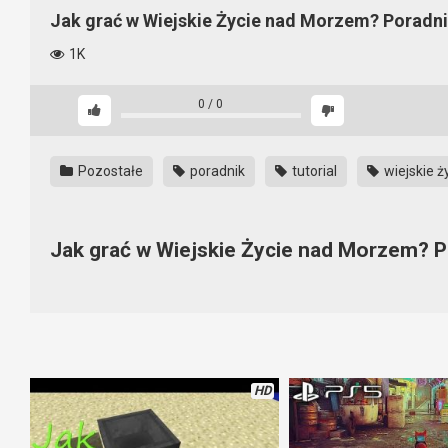
Jak grać w Wiejskie Życie nad Morzem? Poradni
1K
0
/
0
Pozostałe
poradnik
tutorial
wiejskie ż
Jak grać w Wiejskie Życie nad Morzem? P
Jeśli dopiero zaczynacie swoją przygodę z grą
Wiejskie Życie
dostaniecie niemal na tacy i będziecie mogli od razu rzucić si
jeszcze nie wiecie? Poznacie nowe mechaniki rozgrywki i będzi
HD