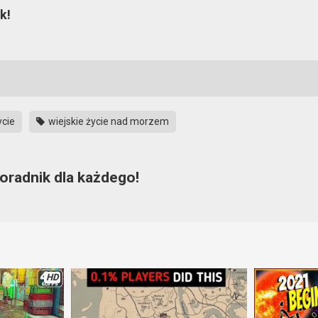
k!
ycie
wiejskie życie nad morzem
oradnik dla każdego!
 nad Morzem
ten poradnik bardzo się wam przyda. Dzięki niemu nie będz
ę w wir rozgrywki. Jeśli już gracie w tą świetną grę, wtedy też zachęca
ecie w stanie lepiej prowadzić swoją farmę.
HD