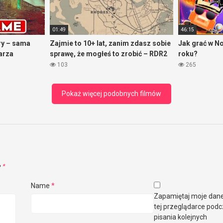
01:49
46:15
ry – sama
Zajmie to 10+ lat, zanim zdasz sobie
Jak grać w N
arza
sprawę, że mogłeś to zrobić – RDR2
roku?
103
265
Pokaż więcej podobnych filmów
e
*
Name
*
Zapamiętaj moje dan
tej przeglądarce pod
pisania kolejnych