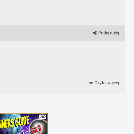
Podaj dalej
Czytaj więcej
iecie musieli odkrywać zasad, którymi rządzi się gra. Wszystko
m do obejrzenia tego poradnika. Może dowiecie się czegoś, czego
HD