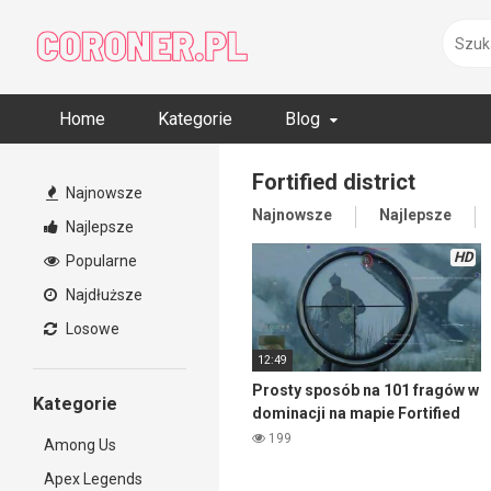
Skip
to
content
Home
Kategorie
Blog
Fortified district
Najnowsze
Najnowsze
Najlepsze
Najlepsze
HD
Popularne
Najdłuższe
Losowe
12:49
Prosty sposób na 101 fragów w
Kategorie
dominacji na mapie Fortified
district – Enlisted
199
Among Us
Apex Legends