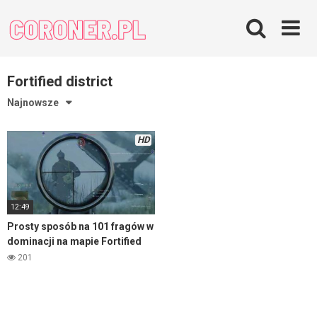
Skip
to
content
Fortified district
Najnowsze
HD
12:49
Prosty sposób na 101 fragów w
dominacji na mapie Fortified
district – Enlisted
201