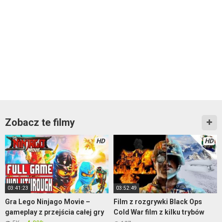
Zobacz te filmy
HD
HD
03:41:23
03:52:49
Gra Lego Ninjago Movie –
Film z rozgrywki Black Ops
gameplay z przejścia całej gry
Cold War film z kilku trybów