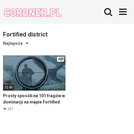
Skip
to
content
Fortified district
Najlepsze
HD
12:49
Prosty sposób na 101 fragów w
dominacji na mapie Fortified
district – Enlisted
201