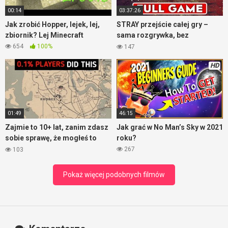
00:14
03:37:26
Jak zrobić Hopper, lejek, lej,
STRAY przejście całej gry –
zbiornik? Lej Minecraft
sama rozgrywka, bez
komentarza
654
100%
147
HD
01:49
46:15
Zajmie to 10+ lat, zanim zdasz
Jak grać w No Man’s Sky w 2021
sobie sprawę, że mogłeś to
roku?
zrobić – RDR2
267
103
Pokaż więcej podobnych filmów