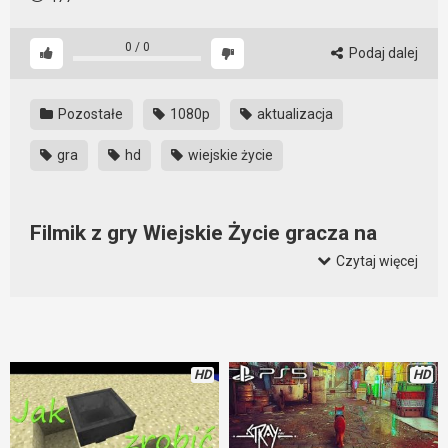
0
/
0
Podaj dalej
Pozostałe
1080p
aktualizacja
gra
hd
wiejskie życie
Filmik z gry Wiejskie Życie gracza na
poziomie 16
Czytaj więcej
Do tej gry wychodzą oczywiście poprawki i uaktualnienia.
Gra
Wiejskie Życie
cieszy się sporym powodzeniem. Pewnie
dlatego, że można grać w nią wszędzie, gdyż jest to gra na
smartfona. Wystarczy ją zainstalować i można grać. Sporo
HD
HD
graczy lubi taką właśnie rozgrywkę a tutaj dostają właśnie to,
czego oczekują. Super sprawa!