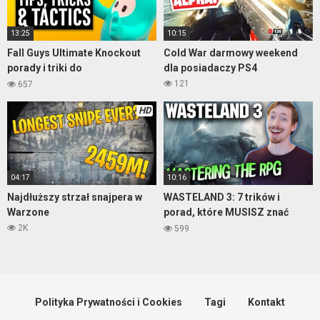
13:25
10:15
Fall Guys Ultimate Knockout
Cold War darmowy weekend
porady i triki do
dla posiadaczy PS4
najpopularniejszej gry
121
657
ostatnich miesięcy
HD
04:17
10:16
Najdłuższy strzał snajpera w
WASTELAND 3: 7 trików i
Warzone
porad, które MUSISZ znać
zanim zaczniesz grać
2K
599
Polityka Prywatności i Cookies
Tagi
Kontakt