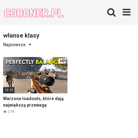
Skip
to
content
włanse klasy
Najnowsze
HD
13:10
Warzone loadouts, które dają
największą przewagę
179