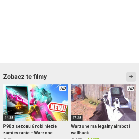
Zobacz te filmy
HD
HD
14:38
17:28
P90 z sezonu 6 robi niezłe
Warzone ma legalny aimbot i
zamieszanie – Warzone
wallhack