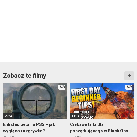
Zobacz te filmy
HD
HD
29:56
11:16
Enlisted beta na PS5 – jak
Ciekawe triki dla
wygląda rozgrywka?
początkującego w Black Ops