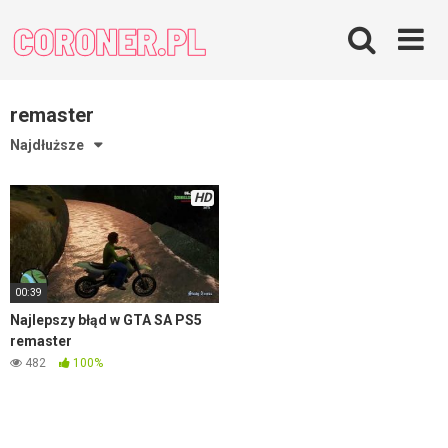
Skip
to
content
remaster
Najdłuższe
HD
00:39
Najlepszy błąd w GTA SA PS5
remaster
482
100%