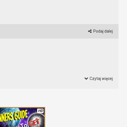
Podaj dalej
Czytaj więcej
rawdę doskonała alternatywa. Gra jest w miarę dynamiczna, ma
a za darmo. Trzeba tylko trochę pokombinować.
HD