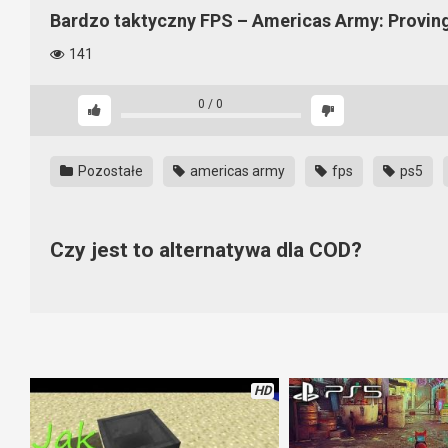
Bardzo taktyczny FPS – Americas Army: Provin
141
0
/
0
Pozostałe
americas army
fps
ps5
Czy jest to alternatywa dla COD?
Może się wydawać, że niekoniecznie, że ta gra jest alternat
większy realizm niż COD i wymusza strategiczne działania. Najle
HD