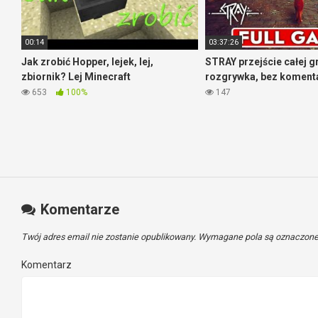
00:14
03:37:26
Jak zrobić Hopper, lejek, lej,
STRAY przejście całej g
zbiornik? Lej Minecraft
rozgrywka, bez koment
653
100%
147
Komentarze
Twój adres email nie zostanie opublikowany.
Wymagane pola są oznaczon
Komentarz