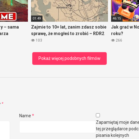
01:49
46:15
ry – sama
Zajmie to 10+ lat, zanim zdasz sobie
Jak grać w N
arza
sprawę, że mogłeś to zrobić – RDR2
roku?
103
266
Pokaż więcej podobnych filmów
e
*
Name
*
Zapamiętaj moje dan
tej przeglądarce pod
pisania kolejnych