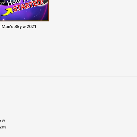
o Man’s Sky w 2021
e w
czas