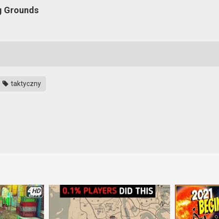
g Grounds
taktyczny
ywą dla COD. Ale czy aby na pewno? Dla niektórych trybów jest to nap
piej gra się w ogarniętej drużynie i z voice chatem. No i jest dostępn
HD