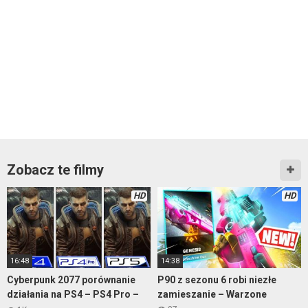
Zobacz te filmy
HD
HD
16:48
14:38
Cyberpunk 2077 porównanie
P90 z sezonu 6 robi niezłe
działania na PS4 – PS4 Pro –
zamieszanie – Warzone