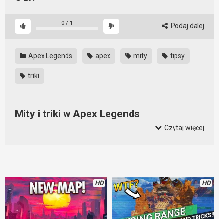
0
/
1
Podaj dalej
Apex Legends
apex
mity
tipsy
triki
Mity i triki w Apex Legends
Czytaj więcej
Grając w Apex Legends można spotkać się z wieloma mitami
dotyczącymi rozgrywki. Które z nich są prawdziwe? Które z
nich można powtórzyć, a które są zwykłymi historiami bez
pokrycia?
HD
HD