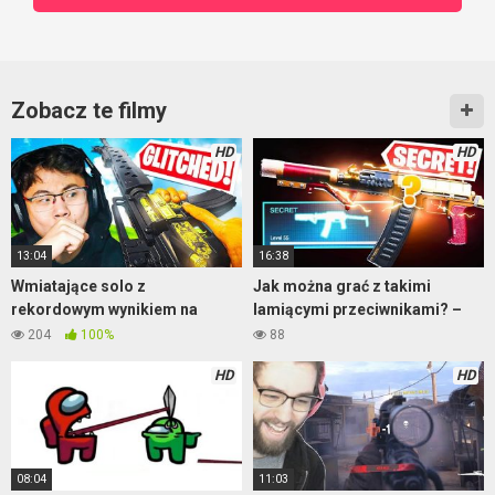
Zobacz te filmy
HD
HD
13:04
16:38
Wmiatające solo z
Jak można grać z takimi
rekordowym wynikiem na
lamiącymi przeciwnikami? –
Wyspie Odrodzenia
Warzone
204
100%
88
HD
HD
08:04
11:03