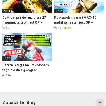
20:44
18:12
Całkiem przyjemna gra z 27
Poprawek nie ma i MAC-10
fragami, ta broń jest OP –
nadal wymiata i jest OP –
Warzone
Warzone
69
73
0%
HD
11:57
Ostatni krąg 1 na 1 z kolosem
tego nie da się wygrać –
Warzone
270
Zobacz te filmy