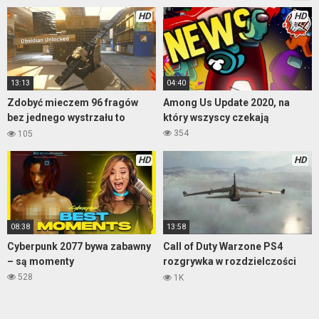
HD
HD
13:13
04:40
Zdobyć mieczem 96 fragów
Among Us Update 2020, na
bez jednego wystrzału to
który wszyscy czekają
wyczyn
354
105
HD
HD
08:38
13:58
Cyberpunk 2077 bywa zabawny
Call of Duty Warzone PS4
– są momenty
rozgrywka w rozdzielczości
1080p i 60fps
528
1K