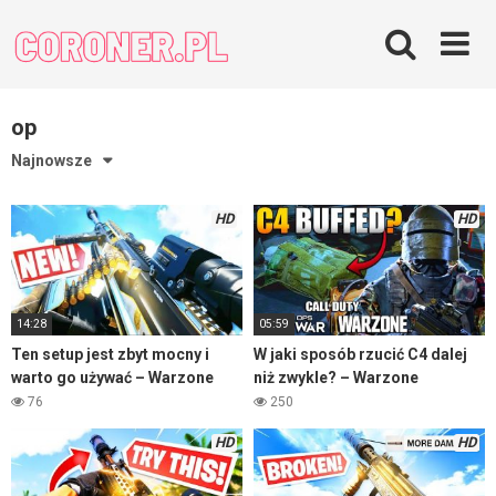
Skip
to
content
op
Najnowsze
HD
HD
14:28
05:59
Ten setup jest zbyt mocny i
W jaki sposób rzucić C4 dalej
warto go używać – Warzone
niż zwykle? – Warzone
76
250
HD
HD