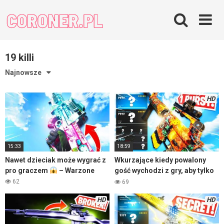
Skip
to
content
19 killi
Najnowsze
HD
15:33
18:59
Nawet dzieciak może wygrać z
Wkurzające kiedy powalony
pro graczem
– Warzone
gość wychodzi z gry, aby tylko
fraga nie dać
62
69
HD
HD