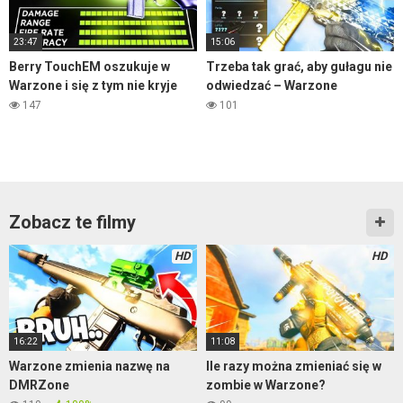
23:47
15:06
Berry TouchEM oszukuje w
Trzeba tak grać, aby gułagu nie
Warzone i się z tym nie kryje
odwiedzać – Warzone
147
101
Zobacz te filmy
HD
HD
16:22
11:08
Warzone zmienia nazwę na
Ile razy można zmieniać się w
DMRZone
zombie w Warzone?