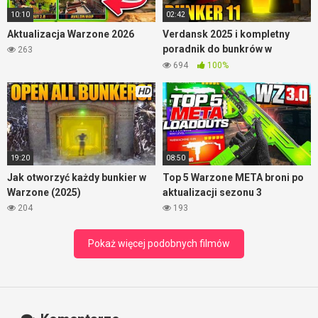
trafiać i zdobywać 1 miejsce.
10:10
02:42
Aktualizacja Warzone 2026
Verdansk 2025 i kompletny
poradnik do bunkrów w
263
Warzone
694
100%
HD
19:20
08:50
Jak otworzyć każdy bunkier w
Top 5 Warzone META broni po
Warzone (2025)
aktualizacji sezonu 3
204
193
Pokaż więcej podobnych filmów