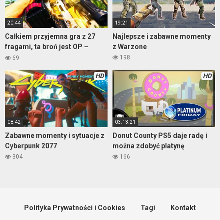
20:44
19:21
Całkiem przyjemna gra z 27
Najlepsze i zabawne momenty
fragami, ta broń jest OP –
z Warzone
Warzone
198
69
HD
HD
08:42
03:13:21
Zabawne momenty i sytuacje z
Donut County PS5 daje radę i
Cyberpunk 2077
można zdobyć platynę
304
166
Polityka Prywatności i Cookies
Tagi
Kontakt