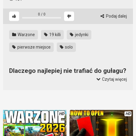
0
/
0
Podaj dalej
Warzone
19 killi
jedynki
pierwsze miejsce
solo
Dlaczego najlepiej nie trafiać do gułagu?
Czytaj więcej
Gułag to czasem wybawienie bo chroni przed zbyt
wczesnym zakończeniem rozgrywki. Czasem jednak lepiej
do niego nie trafiać. Zwłaszcza kiedy mamy dobry flow i gra
wychodzi nam jak nigdy wcześniej. Trafiając do gułagu nie
mamy pewności, że wygramy pojedynek. Nawet jeśli go
HD
HD
wygramy, nie mamy pewności, że szybko zdobędziemy swoją
broń. Nie wiemy, czy w miejscu lądowania nie będzie już na
nas ktoś czekał. A jeśli do gułagu nie trafimy, to wtedy te
rzeczy stają się nieistotne. Zatem czasem lepiej tam nie