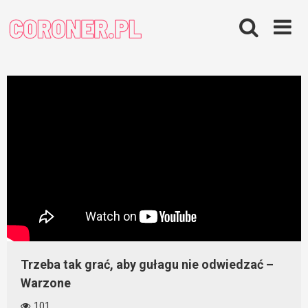
Skip
to
content
Trzeba tak grać, aby gułagu nie odwiedzać –
Warzone
101