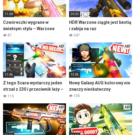
11:38
20:33
Czwóreczki wygrane w
HDR Warzone ciągle jest bestią
świetnym stylu – Warzone
i zabija na raz
87
347
HD
HD
11:46
13:05
Z tego Scara wystarczy jeden
Nowy Galaxy AUG kolorowy nie
strzał z 230 i przeciwnik leży –
znaczy nieskuteczny
Warzone
105
115
HD
HD