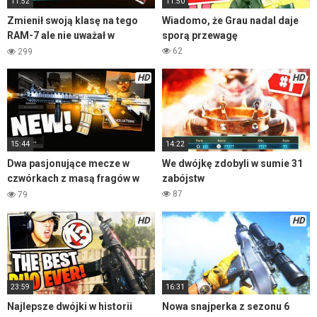
11:52
11:50
Zmienił swoją klasę na tego
Wiadomo, że Grau nadal daje
RAM-7 ale nie uważał w
sporą przewagę
końcówce meczu
Warzone
62
299
HD
HD
15:44
14:22
Dwa pasjonujące mecze w
We dwójkę zdobyli w sumie 31
czwórkach z masą fragów w
zabójstw
Warzone
87
79
HD
HD
23:59
16:31
Najlepsze dwójki w historii
Nowa snajperka z sezonu 6