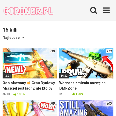
Skip
to
content
16 killi
Najlepsze
HD
HD
12:23
16:22
Odblokowany
Grau Dyniowy
Warzone zmienia nazwę na
Mściciel jest ładny, ale kto by
DMRZone
chciał nim grać? – Warzone
119
100%
1K
100%
HD
HD