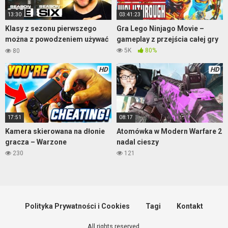
13:30
03:41:23
Klasy z sezonu pierwszego
Gra Lego Ninjago Movie –
można z powodzeniem używać
gameplay z przejścia całej gry
do teraz – Warzone
5K
80%
80
HD
HD
17:51
08:17
Kamera skierowana na dłonie
Atomówka w Modern Warfare 2
gracza – Warzone
nadal cieszy
230
121
Polityka Prywatności i Cookies
Tagi
Kontakt
All rights reserved.