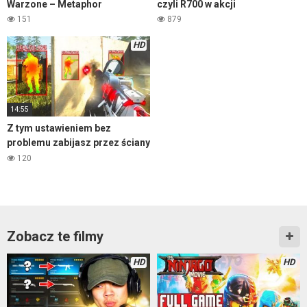
Warzone – Metaphor
czyli R700 w akcji
151
879
HD
14:55
Z tym ustawieniem bez
problemu zabijasz przez ściany
120
Zobacz te filmy
HD
HD