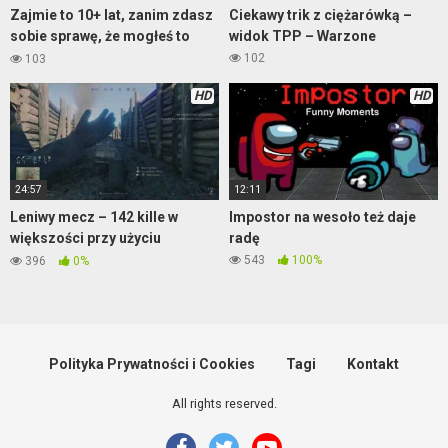
Zajmie to 10+ lat, zanim zdasz
Ciekawy trik z ciężarówką –
sobie sprawę, że mogłeś to
widok TPP – Warzone
zrobić – RDR2
102
103
HD
HD
24:57
12:11
Leniwy mecz – 142 kille w
Impostor na wesoło też daje
większości przy użyciu
radę
moździerza – Enlisted
543
100%
396
0%
Polityka Prywatności i Cookies
Tagi
Kontakt
All rights reserved.