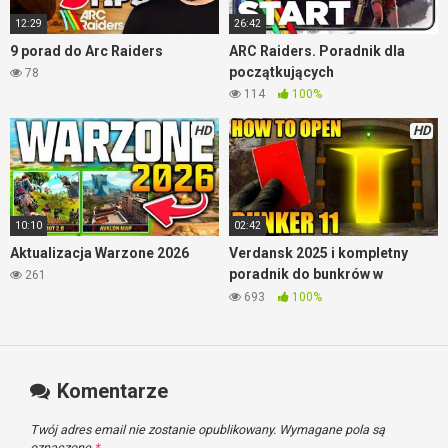
12:29
26:42
9 porad do Arc Raiders
ARC Raiders. Poradnik dla
początkujących
78
114
100%
HD
HD
10:10
02:42
Aktualizacja Warzone 2026
Verdansk 2025 i kompletny
poradnik do bunkrów w
261
Warzone
693
100%
Komentarze
Twój adres email nie zostanie opublikowany.
Wymagane pola są
oznaczone
*