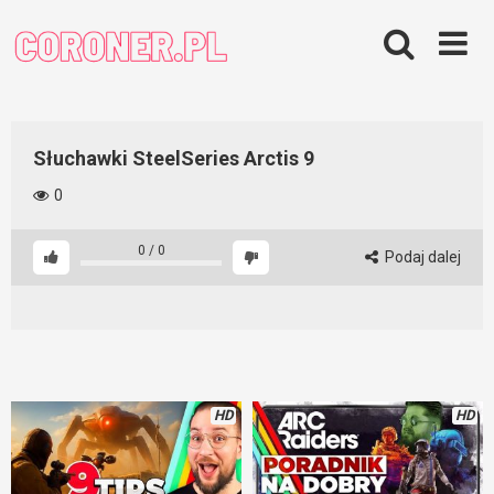
Skip
to
content
Słuchawki SteelSeries Arctis 9
0
0
/
0
Podaj dalej
HD
HD