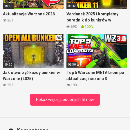
10:10
02:42
Aktualizacja Warzone 2026
Verdansk 2025 i kompletny
poradnik do bunkrów w
261
Warzone
693
100%
HD
19:20
08:50
Jak otworzyć każdy bunkier w
Top 5 Warzone META broni po
Warzone (2025)
aktualizacji sezonu 3
203
193
Pokaż więcej podobnych filmów