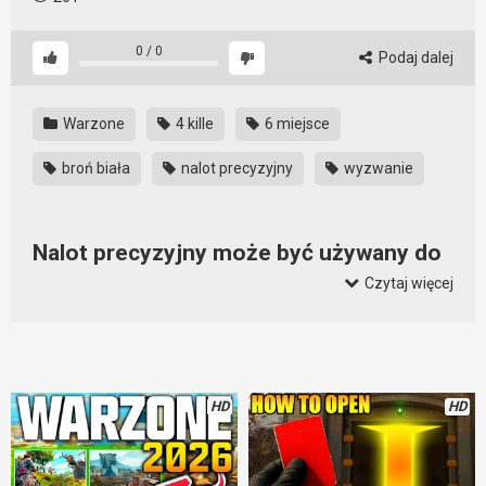
0
/
0
Podaj dalej
Warzone
4 kille
6 miejsce
broń biała
nalot precyzyjny
wyzwanie
Nalot precyzyjny może być używany do
walki wręcz
Czytaj więcej
Walka wręcz w Warzone nie każdemu się podoba. Są tacy,
którzy nie używają broni palnej w Warzone. I nawet jeśli mają
nalot precyzyjny, to go nie puszczają, tylko napierdzielają
nalotem precyzyjnym. Wyzwanie widzów niestety nie wyszło.
HD
HD