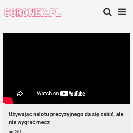
Skip
to
content
Używając nalotu precyzyjnego da się zabić, ale
nie wygrać mecz
261