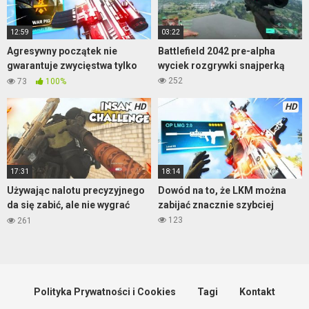
12:59
03:22
Agresywny początek nie
Battlefield 2042 pre-alpha
gwarantuje zwycięstwa tylko
wyciek rozgrywki snajperką
sporo killi
Warzone
252
73
100%
HD
HD
17:31
18:14
Używając nalotu precyzyjnego
Dowód na to, że LKM można
da się zabić, ale nie wygrać
zabijać znacznie szybciej
mecz
123
261
Polityka Prywatności i Cookies
Tagi
Kontakt