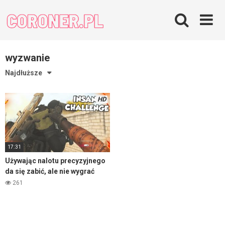
Skip
to
content
wyzwanie
Najdłuższe
HD
17:31
Używając nalotu precyzyjnego
da się zabić, ale nie wygrać
mecz
261