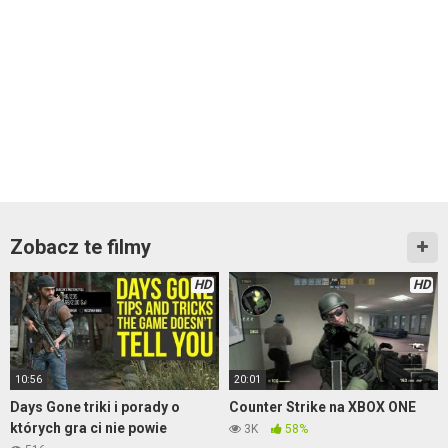
Zobacz te filmy
HD
HD
10:56
20:01
Days Gone triki i porady o
Counter Strike na XBOX ONE
których gra ci nie powie
3K
58%