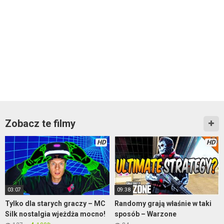
Zobacz te filmy
HD
HD
03:07
09:38
Tylko dla starych graczy – MC
Randomy grają właśnie w taki
Silk nostalgia wjeżdża mocno!
sposób – Warzone