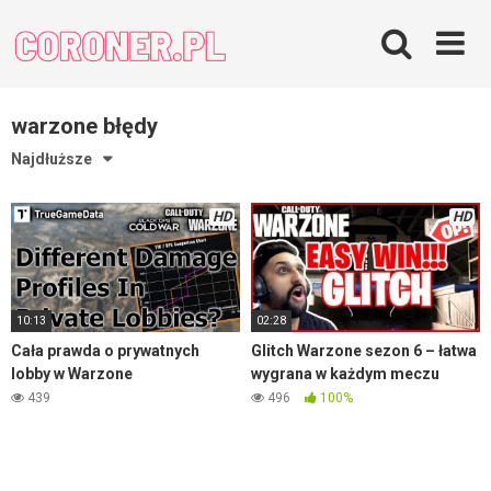
Skip
to
content
warzone błędy
Najdłuższe
HD
HD
10:13
02:28
Cała prawda o prywatnych
Glitch Warzone sezon 6 – łatwa
lobby w Warzone
wygrana w każdym meczu
439
496
100%