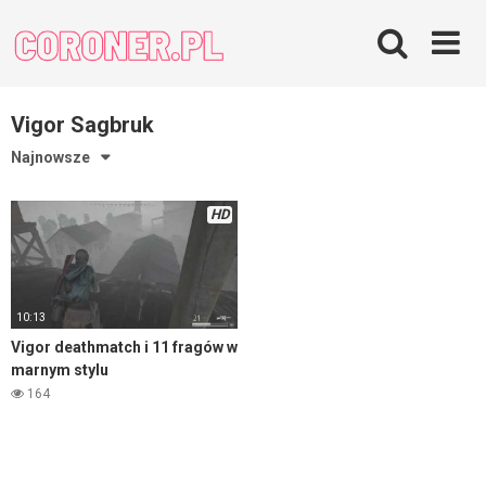
Skip
to
content
Vigor Sagbruk
Najnowsze
HD
10:13
Vigor deathmatch i 11 fragów w
marnym stylu
164