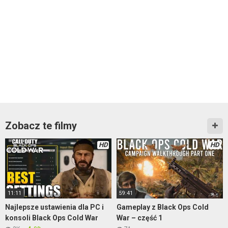
Zobacz te filmy
HD
HD
11:11
59:41
Najlepsze ustawienia dla PC i
Gameplay z Black Ops Cold
konsoli Black Ops Cold War
War – część 1