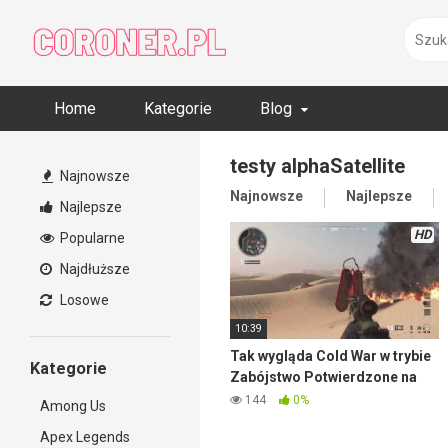
Skip
to
content
Home
Kategorie
Blog
testy alphaSatellite
Najnowsze
Najnowsze
Najlepsze
Najlepsze
HD
Popularne
Najdłuższe
Losowe
10:39
Tak wygląda Cold War w trybie
Kategorie
Zabójstwo Potwierdzone na
mapie Satellite
144
0%
Among Us
Apex Legends