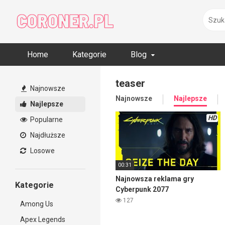
Skip
to
content
Home
Kategorie
Blog
teaser
Najnowsze
Najnowsze
Najlepsze
Najlepsze
HD
Popularne
Najdłuższe
Losowe
00:31
Najnowsza reklama gry
Kategorie
Cyberpunk 2077
127
Among Us
Apex Legends