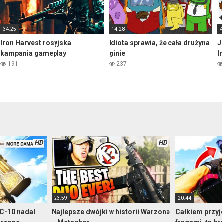
34:25
14:28
Iron Harvest rosyjska
Idiota sprawia, że cała drużyna
J
kampania gameplay
ginie
I
191
237
HD
HD
23:59
20:44
C-10 nadal
Najlepsze dwójki w historii Warzone
Całkiem przyj
arzone
– Metaphor
fragami, ta b