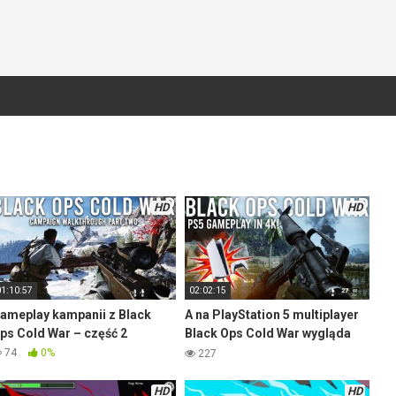
HD
HD
01:10:57
02:02:15
ameplay kampanii z Black
A na PlayStation 5 multiplayer
ps Cold War – część 2
Black Ops Cold War wygląda
tak
74
0%
227
HD
HD