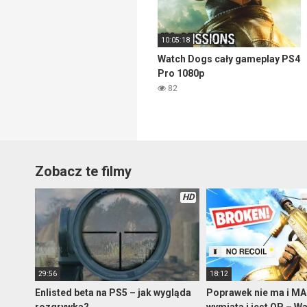
10:05:18
Watch Dogs cały gameplay PS4
Pro 1080p
82
Zobacz te filmy
HD
29:56
18:12
Enlisted beta na PS5 – jak wygląda
Poprawek nie ma i MA
rozgrywka?
wymiata i jest OP – W