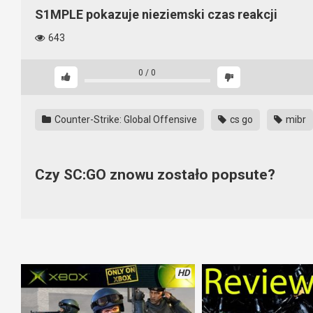
S1MPLE pokazuje nieziemski czas reakcji
643
0
/
0
Counter-Strike: Global Offensive
cs go
mibr
Czy SC:GO znowu zostało popsute?
S1MPLE jest całkiem niezłym graczem, ale taki czas reakcji jes
HD