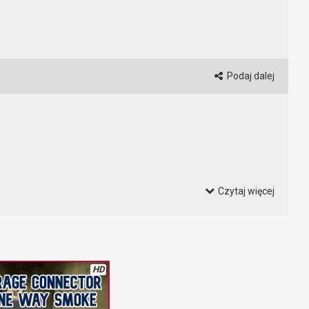
Podaj dalej
Czytaj więcej
eczywiście jest taki dobry i aż tak wymiata?
HD