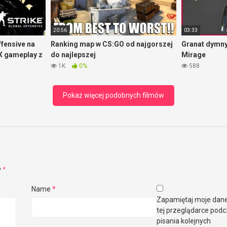
20:56
03:33
ffensive na
Ranking map w CS:GO od najgorszej
Granat dymny
X gameplay z
do najlepszej
Mirage
1K
0%
588
Pokaż więcej podobnych filmów
e
*
Name
*
Zapamiętaj moje dan
tej przeglądarce pod
pisania kolejnych