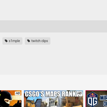
s1mple
twitch clips
t niesamowity, nawet jak na niego. Czyżby kolejne błędy w SC:GO? Czy rz
HD
HD