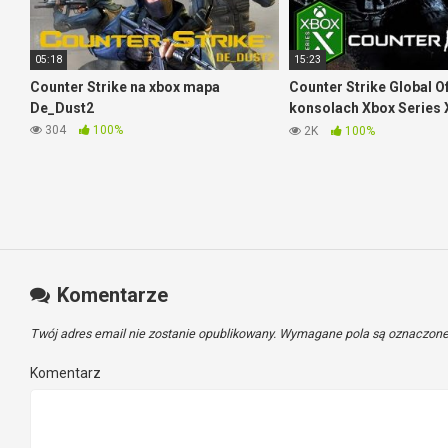
05:18
15:23
Counter Strike na xbox mapa
Counter Strike Global O
De_Dust2
konsolach Xbox Series 
rozgrywki
304
100%
2K
100%
Komentarze
Twój adres email nie zostanie opublikowany.
Wymagane pola są oznaczon
Komentarz