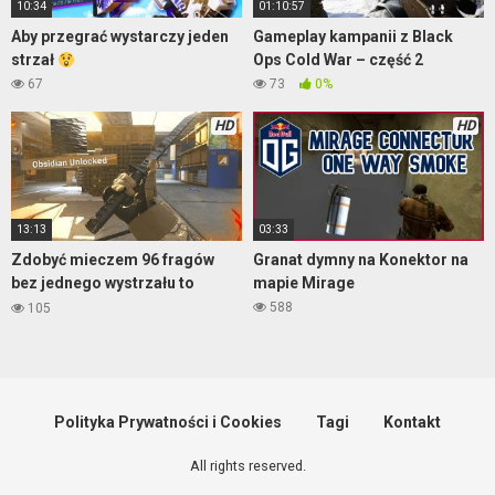
10:34
01:10:57
Aby przegrać wystarczy jeden
Gameplay kampanii z Black
strzał
Ops Cold War – część 2
67
73
0%
HD
HD
13:13
03:33
Zdobyć mieczem 96 fragów
Granat dymny na Konektor na
bez jednego wystrzału to
mapie Mirage
wyczyn
588
105
Polityka Prywatności i Cookies
Tagi
Kontakt
All rights reserved.