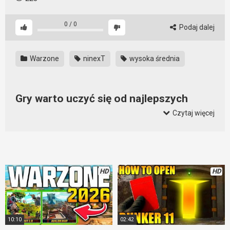
0
/
0
Podaj dalej
Warzone
ninexT
wysoka średnia
Gry warto uczyć się od najlepszych
obserwując ich mecze
Czytaj więcej
Film, na którym można zobaczyć brazylijskiego gracza
ninexT, którego średnia w Warzone to 16 killi ma mecz.
Dokładna analiza sposobu w jaki gra ten niesamowity gracz.
Wymiata on bowiem niesamowicie. Ma bardzo dużo
HD
HD
wygranych, stąd pierwsze miejsce w rankingu. Dodatkowo
jego średnia zabójstw w meczach jest piekielnie wysoka.
Warto wiec przyjrzeć się jego grze i wysłuchać komentarza
na jej temat. Można się dowiedzieć interesujących rzeczy,
10:10
02:42
które później można wykorzystać we własnych meczach.