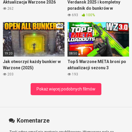
Aktualizacja Warzone 2026
Verdansk 2025 i kompletny
poradnik do bunkrów w
262
Warzone
693
100%
HD
19:20
08:50
Jak otworzyć każdy bunkier w
Top 5 Warzone META broni po
Warzone (2025)
aktualizacji sezonu 3
203
193
Pokaż więcej podobnych filmów
Komentarze
Twój adres email nie zostanie opublikowany.
Wymagane pola są