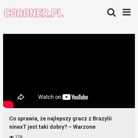
Skip
to
content
Co sprawia, że najlepszy gracz z Brazylii
ninexT jest taki dobry? – Warzone
228