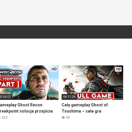
HD
HD
02:56:57
04:11:26
ameplay Ghost Recon
Cały gameplay Ghost of
reakpoint solucja przejścia
Tsushima – cała gra
202
95