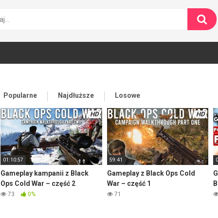
Popularne
Najdłuższe
Losowe
HD
HD
01:10:57
59:41
Gameplay kampanii z Black
Gameplay z Black Ops Cold
G
Ops Cold War – część 2
War – część 1
B
73
0%
71