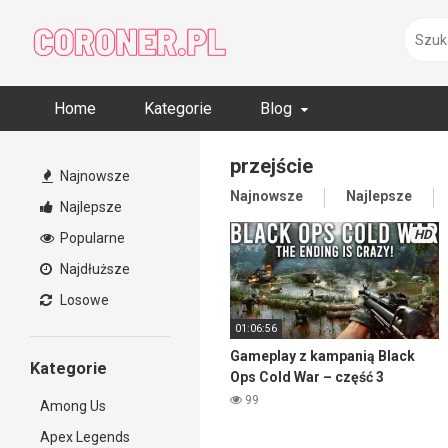
Skip
to
content
Home
Kategorie
Blog
przejście
Najnowsze
Najnowsze
Najlepsze
Najlepsze
HD
Popularne
Najdłuższe
Losowe
01:06:56
Gameplay z kampanią Black
Kategorie
Ops Cold War – część 3
ostatnia
99
Among Us
Apex Legends