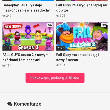
rywalizacją, ale nie ma w niej zbyt wiele przemocy. Uczy
Gameplay Fall Guys daje
Fall Guys PS4 wygląda lepiej niż
współzawodnictwa i pokazuje, że przy konsoli można
nieskończenie wiele radochy
dobrze
świetnie się bawić. To rozrywka dla całej rodziny.
240
305
HD
HD
09:18
25:24
FALL GUYS sezon 2 z nowymi
Fall Gusy ma aktualizację i
skórkami i śmiesznymi
nowy 2 sezon
momentami
134
134
Pokaż więcej podobnych filmów
Komentarze