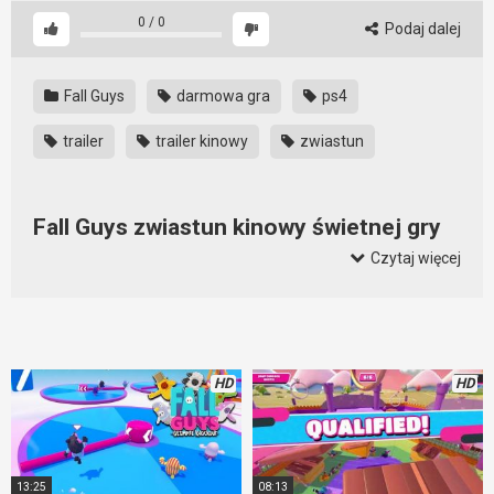
0
/
0
Podaj dalej
Fall Guys
darmowa gra
ps4
trailer
trailer kinowy
zwiastun
Fall Guys zwiastun kinowy świetnej gry
na PS4 i nie tylko
Czytaj więcej
Fall Guys jest za darmo dla posiadaczy PS4, ale zanim go
ściągniecie możecie zobaczyć oficjalny zwiastun tej gry. Jest
na co popatrzeć. Fall Guys zwiastun oddaje samą esencję
rozgrywki. Ogląda się go niezwykle przyjemnie i widać na nim
HD
HD
podstawowe mechaniki rozgrywki. Dzięki temu możecie
zdecydować, czy macie ochotę zagrać w tą nietuzinkową grę.
Fall Guys zwiastun pokazuje, że gry aby być popularne i
grywalne nie muszą być brutalne. Ta gra przesiąknięta jest
13:25
08:13