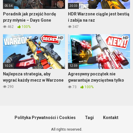
05:54
20:33
Poradnik jak przejść hordę
HDR Warzone ciągle jest bestią
przy młynie – Days Gone
i zabija na raz
462
100%
347
HD
HD
10:26
12:59
Najlepsza strategia, aby
Agresywny początek nie
wygrać każdy mecz w Warzone
gwarantuje zwycięstwa tylko
sporo killi
Warzone
290
73
100%
Polityka Prywatności i Cookies
Tagi
Kontakt
All rights reserved.