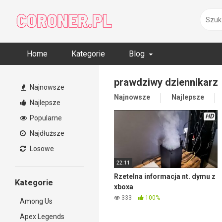
Skip
to
content
Home
Kategorie
Blog
prawdziwy dziennikarz
Najnowsze
Najnowsze
Najlepsze
Najlepsze
HD
Popularne
Najdłuższe
Losowe
22:11
Rzetelna informacja nt. dymu z
Kategorie
xboxa
333
100%
Among Us
Apex Legends