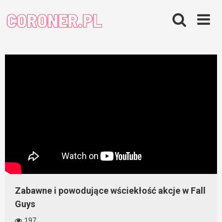
Skip
to
content
Zabawne i powodujące wściekłość akcje w Fall
Guys
197