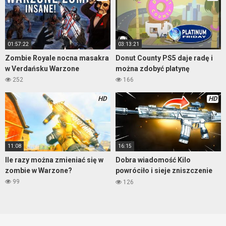
01:57:22
03:13:21
Zombie Royale nocna masakra
Donut County PS5 daje radę i
w Verdańsku Warzone
można zdobyć platynę
252
166
HD
HD
11:08
16:15
Ile razy można zmieniać się w
Dobra wiadomość Kilo
zombie w Warzone?
powróciło i sieje zniszczenie
Warzone
99
126