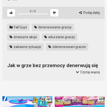
0
/
0
Podaj dalej
Fall Guys
denerwowanie graczy
śmieszne akcje
wkurzanie graczy
zabawne sytuacje
zdenerwowani gracze
Jak w grze bez przemocy denerwują się
gracze?
Czytaj więcej
Niby w Fall Guys nie ma broni i nie ma przemocy, ale gracze i
tak są zirytowani i wściekli. Na co? Na siebie, na innych graczy,
na wszystko. Zabawne momenty przeplatają się z
momentami, które wkurzają graczy. Zresztą wszystko
HD
HD
doskonale widać na tym filmie, jest śmiesznie i wkurzająco. A