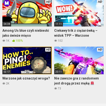
HD
HD
04:38
11:11
Among Us blue czyli niebieski
Ciekawy trik z ciężarówką –
jako świeże mięso
widok TPP – Warzone
1K
100%
102
HD
HD
02:17
20:11
Warzone jak oznaczyć wroga?
Nie zawsze gra z randomem
jest drogą przez mękę
2K
73