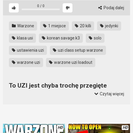
0
/
0
Podaj dalej
Warzone
1 miejsce
20 killi
jedynki
klasa usi
korean savage.k3
solo
ustawienia uzi
uzi class setup warzone
warzone uzi
warzone uzi loadout
To UZI jest chyba trochę przegięte
Czytaj więcej
Trudno nie odnieść wrażenia, że to UZI jest trochę OP.
Zwłaszcza w rękach gracza, który wie co robi. On wymiata i
UZI daje radę na blisko jak i na daleko. Dzięki niemu wygrywa
mecz w całkiem niezłym stylu.
HD
HD