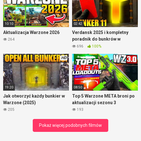
10:10
02:42
Aktualizacja Warzone 2026
Verdansk 2025 i kompletny
poradnik do bunkrów w
264
Warzone
696
100%
HD
19:20
08:50
Jak otworzyć każdy bunkier w
Top 5 Warzone META broni po
Warzone (2025)
aktualizacji sezonu 3
205
193
Pokaż więcej podobnych filmów