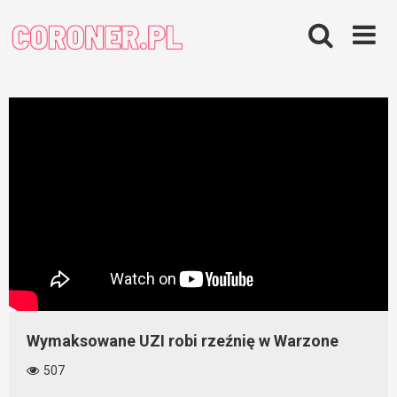
Skip
to
content
Wymaksowane UZI robi rzeźnię w Warzone
507