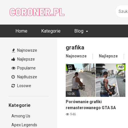
Skip
to
content
Home
Kategorie
Blog
grafika
Najnowsze
Najnowsze
Najlepsze
Najlepsze
HD
Popularne
Najdłuższe
Losowe
10:05
Porównanie grafiki
Kategorie
remasterowanego GTA SA
2004 kontra 2021
946
Among Us
Apex Legends