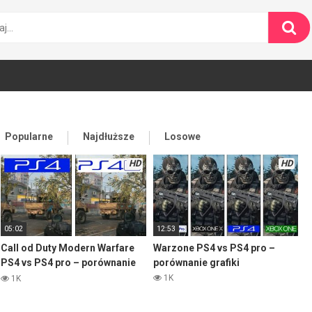
Popularne
Najdłuższe
Losowe
HD
HD
05:02
12:53
Call od Duty Modern Warfare
Warzone PS4 vs PS4 pro –
PS4 vs PS4 pro – porównanie
porównanie grafiki
grafiki
1K
1K