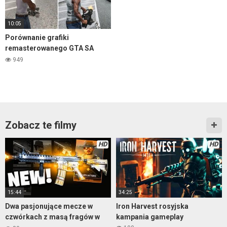
10:05
Porównanie grafiki
remasterowanego GTA SA
2004 kontra 2021
949
Zobacz te filmy
HD
HD
15:44
34:25
Dwa pasjonujące mecze w
Iron Harvest rosyjska
czwórkach z masą fragów w
kampania gameplay