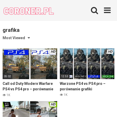
Skip
to
content
grafika
Most Viewed
HD
HD
05:02
12:53
Call od Duty Modern Warfare
Warzone PS4 vs PS4 pro –
PS4 vs PS4 pro – porównanie
porównanie grafiki
grafiki
1K
1K
HD