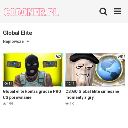
Skip
to
content
Global Elite
Najnowsze
HD
HD
06:11
10:17
Global elite kontra gracze PRO
CS:GO Global Elite śmieszne
CS porównanie
momenty z gry
199
1K