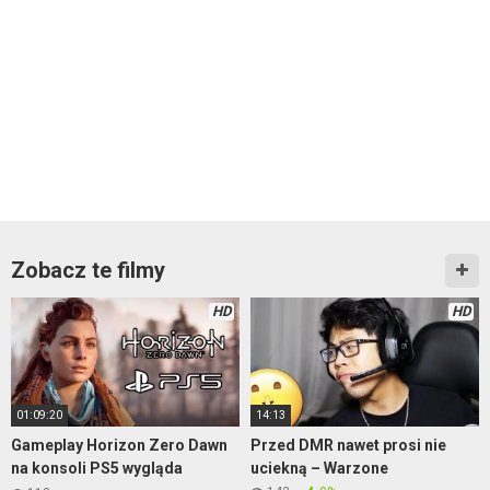
Zobacz te filmy
HD
HD
01:09:20
14:13
Gameplay Horizon Zero Dawn
Przed DMR nawet prosi nie
na konsoli PS5 wygląda
uciekną – Warzone