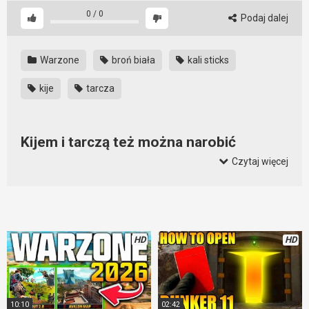
0
/
0
Podaj dalej
Warzone
broń biała
kali sticks
kije
tarcza
Kijem i tarczą też można narobić
zamieszania
Czytaj więcej
Jak widać, aby dobrze się bawić w Warzone nie konieczna
jest broń palna. W sumie to lepiej napisać, aby wkurzać innych
graczy w Warzone broń biała jest niezbędna. Nic tak nie
denerwuje innego gracza jak fakt, że zginął w wyniku
HD
HD
okładania pałką. Irytujące i to mocno. A jak można się przed
takim setupem bronić? RPG, semtex, termit i szybka reakcja.
10:10
02:42