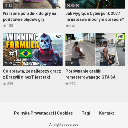
17:22
03:06:50
Warzone poradnik do gry na
Jak wygląda Cyberpunk 2077
podstawie błędów gry
na naprawę mocnym sprzęcie?
– gameplay część 1
155
141
HD
HD
25:29
10:05
Co sprawia, że najlepszy gracz
Porównanie grafiki
z Brazylii ninexT jest taki
remasterowanego GTA SA
dobry? – Warzone
2004 kontra 2021
229
950
Polityka Prywatności i Cookies
Tagi
Kontakt
All rights reserved.