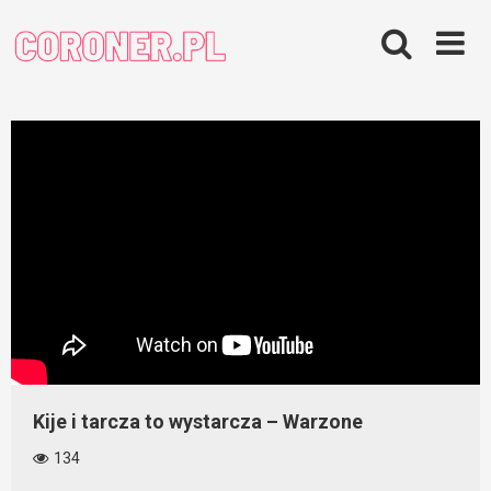
Skip
to
content
Kije i tarcza to wystarcza – Warzone
134