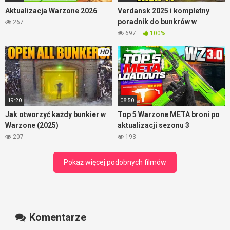
Aktualizacja Warzone 2026
Verdansk 2025 i kompletny
poradnik do bunkrów w
267
Warzone
697
100%
HD
19:20
08:50
Jak otworzyć każdy bunkier w
Top 5 Warzone META broni po
Warzone (2025)
aktualizacji sezonu 3
207
193
Pokaż więcej podobnych filmów
Komentarze