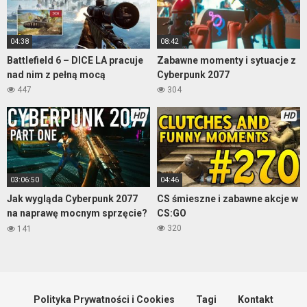
04:38
08:42
Battlefield 6 – DICE LA pracuje
Zabawne momenty i sytuacje z
nad nim z pełną mocą
Cyberpunk 2077
447
304
HD
HD
03:06:50
04:46
Jak wygląda Cyberpunk 2077
CS śmieszne i zabawne akcje w
na naprawę mocnym sprzęcie?
CS:GO
– gameplay część 1
320
141
Polityka Prywatności i Cookies
Tagi
Kontakt