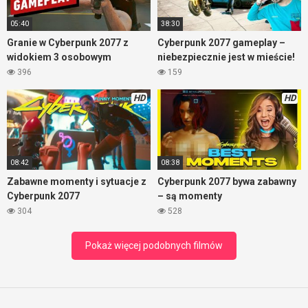
05:40
38:30
Granie w Cyberpunk 2077 z
Cyberpunk 2077 gameplay –
widokiem 3 osobowym
niebezpiecznie jest w mieście!
396
159
HD
HD
08:42
08:38
Zabawne momenty i sytuacje z
Cyberpunk 2077 bywa zabawny
Cyberpunk 2077
– są momenty
304
528
Pokaż więcej podobnych filmów