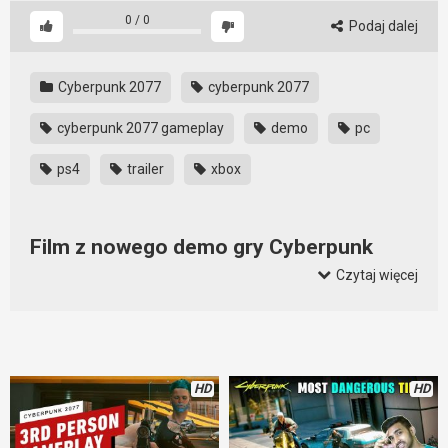
0
/
0
Podaj dalej
Cyberpunk 2077
cyberpunk 2077
cyberpunk 2077 gameplay
demo
pc
ps4
trailer
xbox
Film z nowego demo gry Cyberpunk
2077
Czytaj więcej
Wszyscy z niecierpliwością czekamy na premierę gry
Cyberpunk 77. I wszystkie nowe informacje nas bardzo
elektryzują. Także dema rozgrywki są ciekawą informacja, bo
dają pogląd na to, jak będzie wyglądała ta oczekiwana gra.
HD
HD
Oczekiwania mamy spore i pozostaje mieć nadzieje, że nie
zostaną one zawiedzione. Ten trailer wygląda kozacko.