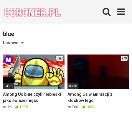
Skip
to
content
blue
Losowe
HD
HD
04:38
00:38
Among Us blue czyli niebieski
Among Us w animacji z
jako świeże mięso
klocków lego
1K
100%
766
100%