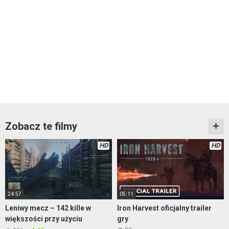
Zobacz te filmy
HD
HD
24:57
05:11
Leniwy mecz – 142 kille w
Iron Harvest oficjalny trailer
większości przy użyciu
gry