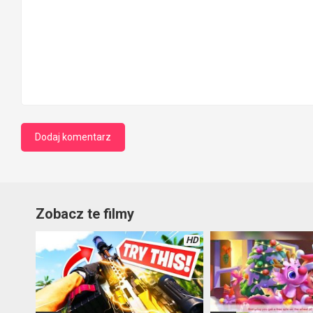
Zobacz te filmy
HD