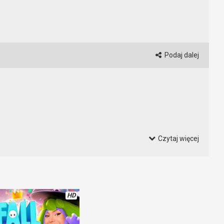
Podaj dalej
Czytaj więcej
 oczywiste. O co chodzi? Przekonajcie się o tym oglądając ten
HD