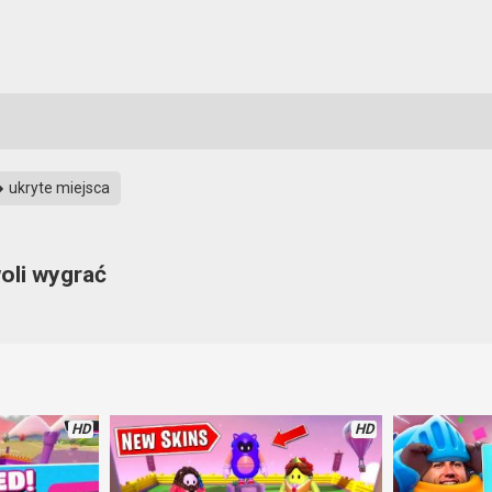
ukryte miejsca
woli wygrać
ę w rozgrywce. Miejsce, które na pierwszy rzut oka nie wydaje się być
aczej tak, przynajmniej do czasu, aż nie stanie się zbytnio popularny.
HD
HD