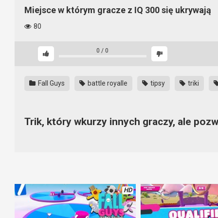
Miejsce w którym gracze z IQ 300 się ukrywają
80
0
/
0
Fall Guys
battle royalle
tipsy
triki
Trik, który wkurzy innych graczy, ale poz
Czasem wystarczy znaleźć takie miejsce, które da nam przewag
film. Tego triku się nikt nie spodziewał. Czy można go używać? R
HD