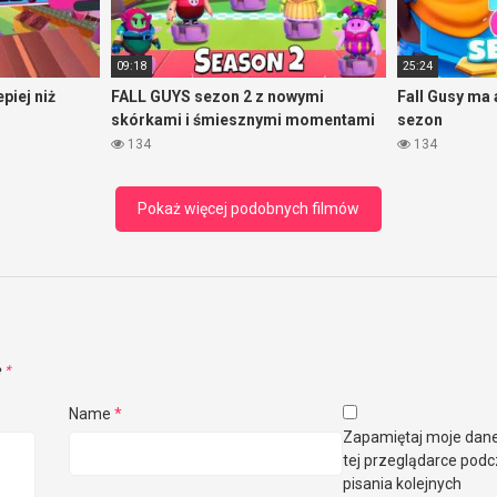
09:18
25:24
piej niż
FALL GUYS sezon 2 z nowymi
Fall Gusy ma 
skórkami i śmiesznymi momentami
sezon
134
134
Pokaż więcej podobnych filmów
e
*
Name
*
Zapamiętaj moje dan
tej przeglądarce pod
pisania kolejnych