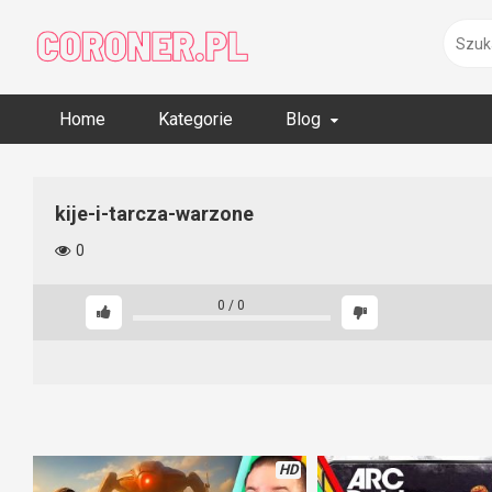
Skip
to
content
Home
Kategorie
Blog
kije-i-tarcza-warzone
0
0
/
0
HD