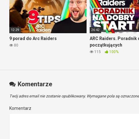
12:29
26:42
9 porad do Arc Raiders
ARC Raiders. Poradnik 
początkujących
80
115
100%
Komentarze
Twój adres email nie zostanie opublikowany.
Wymagane pola są oznaczon
Komentarz