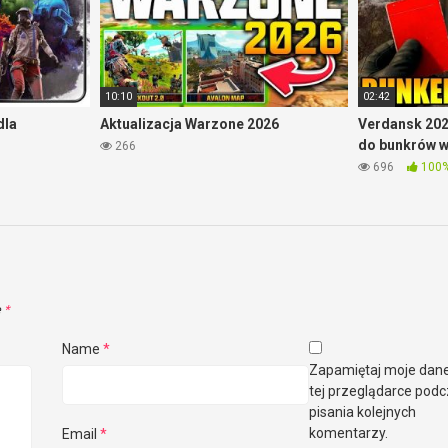
10:10
02:42
dla
Aktualizacja Warzone 2026
Verdansk 202
do bunkrów 
266
696
100
e
*
Name
*
Zapamiętaj moje dan
tej przeglądarce pod
pisania kolejnych
komentarzy.
Email
*