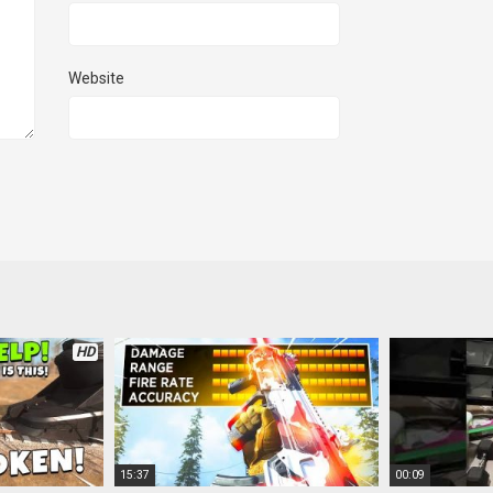
Website
HD
15:37
00:09