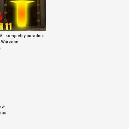
5 i kompletny poradnik
w Warzone
%
e w
czas