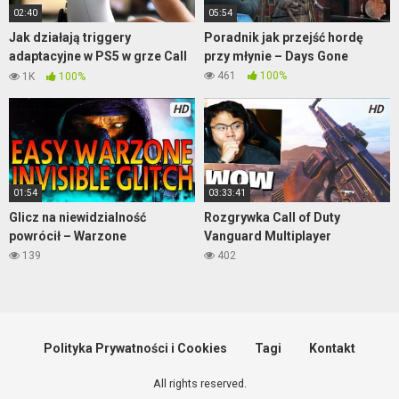
02:40
05:54
Jak działają triggery
Poradnik jak przejść hordę
adaptacyjne w PS5 w grze Call
przy młynie – Days Gone
of Duty BO: Cold War!
461
100%
1K
100%
HD
HD
01:54
03:33:41
Glicz na niewidzialność
Rozgrywka Call of Duty
powrócił – Warzone
Vanguard Multiplayer
139
402
Polityka Prywatności i Cookies
Tagi
Kontakt
All rights reserved.