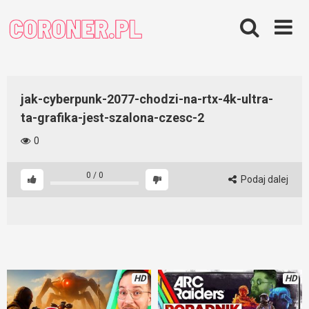
Skip
to
content
jak-cyberpunk-2077-chodzi-na-rtx-4k-ultra-
ta-grafika-jest-szalona-czesc-2
0
0
/
0
Podaj dalej
HD
HD