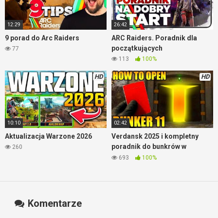
12:29
26:42
9 porad do Arc Raiders
ARC Raiders. Poradnik dla
początkujących
77
113
100%
HD
HD
10:10
02:42
Aktualizacja Warzone 2026
Verdansk 2025 i kompletny
poradnik do bunkrów w
260
Warzone
693
100%
Komentarze