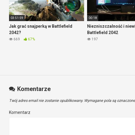
03:51:59
00:18
Jak grać snajperką w Battlefield
Niezniszczalność i niew
2042?
Battlefield 2042
669
67%
197
Komentarze
Twój adres email nie zostanie opublikowany.
Wymagane pola są oznaczon
Komentarz