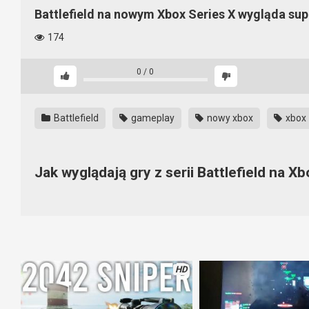
Battlefield na nowym Xbox Series X wygląda sup
174
0
/
0
Battlefield
gameplay
nowy xbox
xbox
Jak wyglądają gry z serii Battlefield na X
Jeśli chodzi o Battlefield na nowym Xbox Series X to można p
mocy i te gry z tego korzystają. Pomyśleć, że już niedługo poj
moc. Może pojawią się łatki i wszystko będzie wyglądało jeszcze
HD