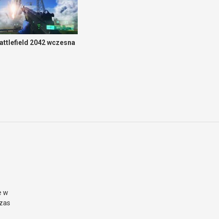
attlefield 2042 wczesna
e w
czas