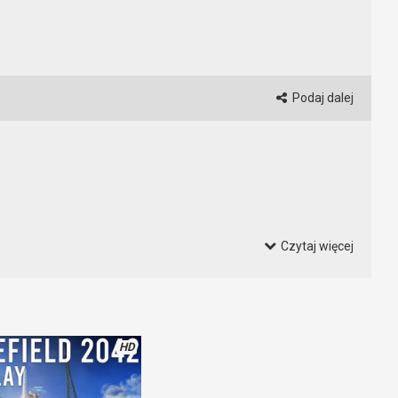
Podaj dalej
Czytaj więcej
ym Xboxie wyglądają świetnie. Widać, że sprzęt ma spory zapas
zcze lepiej. Bo tutaj nie wszystko zostało przygotowane na taką
HD