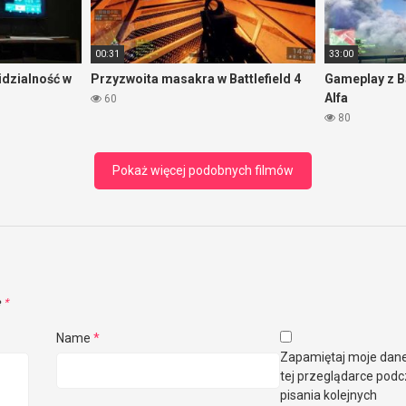
00:31
33:00
idzialność w
Przyzwoita masakra w Battlefield 4
Gameplay z B
Alfa
60
80
Pokaż więcej podobnych filmów
e
*
Name
*
Zapamiętaj moje dan
tej przeglądarce pod
pisania kolejnych