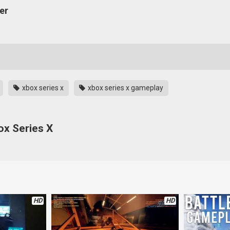
er
xbox series x
xbox series x gameplay
box Series X
owiedzieć jedno, mianowicie: gdy z serii Battlefield odpalone na now
awią się nowe, dedykowane gry na ten sprzęt. I będą one wyglądały jes
 lepiej? Zobaczymy. I tak już jest dobrze.
HD
HD