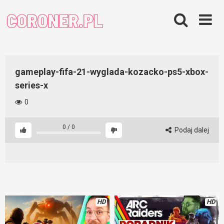
Skip
to
content
gameplay-fifa-21-wyglada-kozacko-ps5-xbox-
series-x
0
0
/
0
Podaj dalej
HD
HD