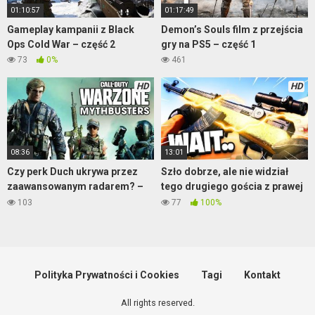
01:10:57
01:17:49
Gameplay kampanii z Black
Demon’s Souls film z przejścia
Ops Cold War – część 2
gry na PS5 – część 1
73
0%
461
HD
HD
08:36
13:01
Czy perk Duch ukrywa przez
Szło dobrze, ale nie widział
zaawansowanym radarem? –
tego drugiego gościa z prawej
Warzone
– Warzone
103
77
100%
Polityka Prywatności i Cookies
Tagi
Kontakt
All rights reserved.