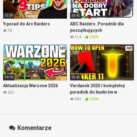
12:29
26:42
9 porad do Arc Raiders
ARC Raiders. Poradnik dla
początkujących
78
114
100%
HD
HD
10:10
02:42
Aktualizacja Warzone 2026
Verdansk 2025 i kompletny
poradnik do bunkrów w
262
Warzone
693
100%
Komentarze