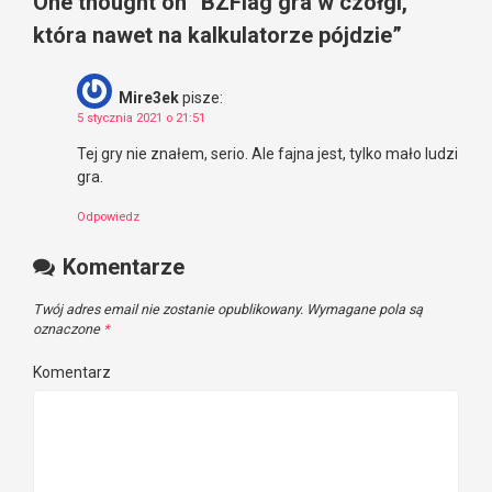
One thought on “
BZFlag gra w czołgi,
która nawet na kalkulatorze pójdzie
”
Mire3ek
pisze:
5 stycznia 2021 o 21:51
Tej gry nie znałem, serio. Ale fajna jest, tylko mało ludzi
gra.
Odpowiedz
Komentarze
Twój adres email nie zostanie opublikowany.
Wymagane pola są
oznaczone
*
Komentarz