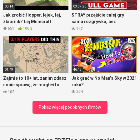
00:14
03:37:26
Jak zrobić Hopper, lejek, lej,
STRAY przejście całej gry –
zbiornik? Lej Minecraft
sama rozgrywka, bez
komentarza
651
100%
147
HD
01:49
46:15
Zajmie to 10+ lat, zanim zdasz
Jak grać w No Man’s Sky w 2021
sobie sprawę, że mogłeś to
roku?
zrobić – RDR2
264
102
Pokaż więcej podobnych filmów