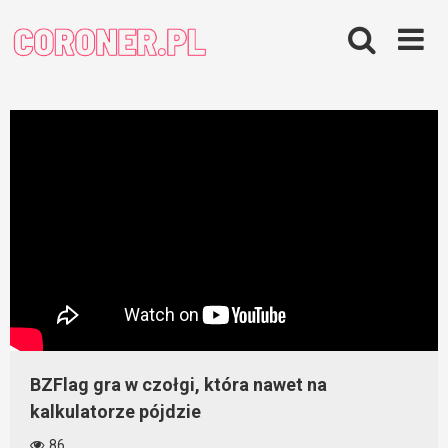
Skip
to
content
BZFlag gra w czołgi, która nawet na
kalkulatorze pójdzie
86