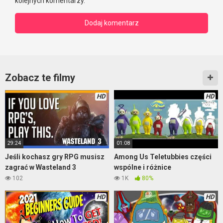
kolejnych komentarzy.
Zobacz te filmy
HD
HD
29:24
01:08
Jeśli kochasz gry RPG musisz
Among Us Teletubbies części
zagrać w Wasteland 3
wspólne i różnice
102
1K
80%
HD
HD