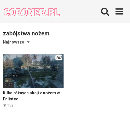
Skip
to
content
zabójstwa nożem
Najnowsze
HD
01:20
Kilka różnych akcji z nożem w
Enlisted
152