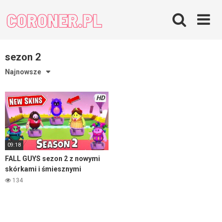
Skip
to
content
sezon 2
Najnowsze
HD
09:18
FALL GUYS sezon 2 z nowymi
skórkami i śmiesznymi
momentami
134